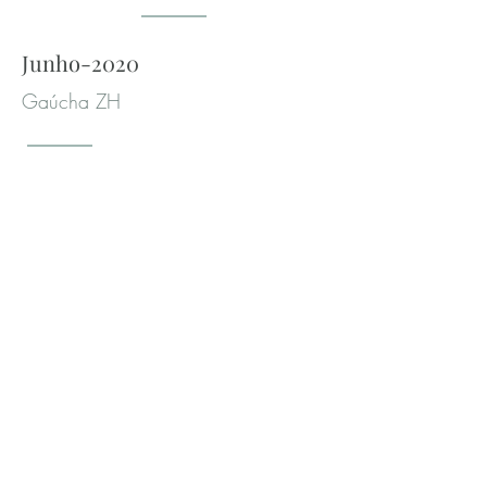
Junho-2020
Gaúcha ZH
Clique aqui para ler a matéria completa
Clique aqui para ler a matéria completa
Novembro - 2019
Roda de Conversa
Coletivo Alma Mater
Clique aqui para conhecer o projeto