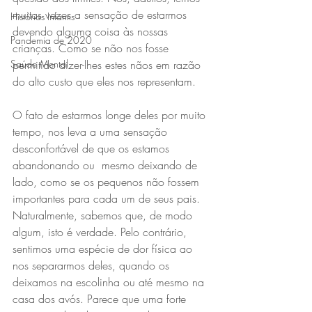
muitas vezes a sensação de estarmos 
Histórias Infantis
devendo alguma coisa às nossas 
Pandemia de 2020
crianças. Como se não nos fosse 
Saúde Mental
permitido dizer-lhes estes nãos em razão 
do alto custo que eles nos representam.
O fato de estarmos longe deles por muito 
tempo, nos leva a uma sensação 
desconfortável de que os estamos 
abandonando ou  mesmo deixando de 
lado, como se os pequenos não fossem 
importantes para cada um de seus pais. 
Naturalmente, sabemos que, de modo 
algum, isto é verdade. Pelo contrário, 
sentimos uma espécie de dor física ao 
nos separarmos deles, quando os 
deixamos na escolinha ou até mesmo na 
casa dos avós. Parece que uma forte 