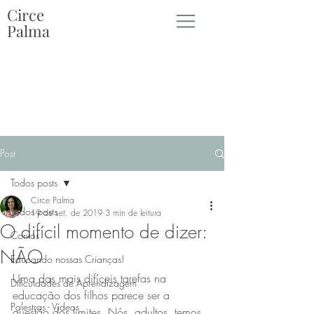
Circe
Palma
Post
Todos posts
Circe Palma
Todos posts
19 de set. de 2019
3 min de leitura
O difícil momento de dizer:
Contos
NÃO
Educando nossas Crianças!
Uma das mais difíceis tarefas na 
Dificuldades de Aprendizagem
educação dos filhos parece ser a 
Palestras - Vídeos
questão dos limites. Nós, adultos, temos 