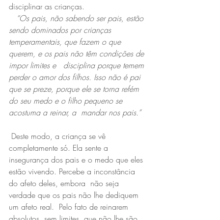
disciplinar as crianças.
 “Os pais, não sabendo ser pais, estão 
sendo dominados por crianças 
temperamentais, que fazem o que 
querem, e os pais não têm condições de 
impor limites e   disciplina porque temem 
perder o amor dos filhos. Isso não é pai 
que se preze, porque ele se torna refém 
do seu medo e o filho pequeno se 
acostuma a reinar, a  mandar nos pais.” 
 Deste modo, a criança se vê 
completamente só. Ela sente a 
insegurança dos pais e o medo que eles 
estão vivendo. Percebe a inconstância 
do afeto deles, embora  não seja 
verdade que os pais não lhe dediquem 
um afeto real.  Pelo fato de reinarem 
absolutos, sem limites, que não lhe são 