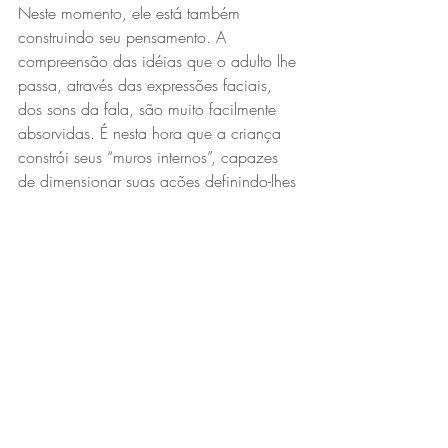
Neste momento, ele está também 
construindo seu pensamento. A 
compreensão das idéias que o adulto lhe 
passa, através das expressões faciais, 
dos sons da fala, são muito facilmente 
absorvidas. É nesta hora que a criança 
constrói seus “muros internos”, capazes 
de dimensionar suas ações definindo-lhes 
os limites. Alicerce no seu 
desenvolvimento.
Este seria o início de uma educação 
sustentável, como nos refere Içami Tiba:
“..basta dar aos pais condições de 
serem educadores que os filhos 
melhoram. O conceito de educação 
sustentável é muito simples: na 
educação, nada é mais sustentável do  
que um aprendizado.”