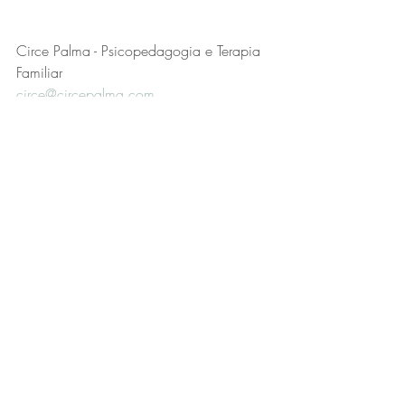
Circe Palma - Psicopedagogia e Terapia 
Familiar
circe@circepalma.com
Tel: 55 51 995044421
Consultório: Shopping Lindóia - Assis 
Brasil, 3532 - Sala 412
Pandemia de 2020
Posts recentes
Ver tudo