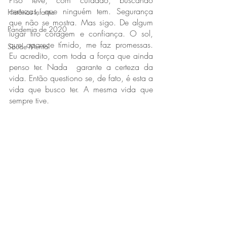
Piso leve, com cuidado, buscando 
certezas, que ninguém tem. Segurança 
Histórias Infantis
que não se mostra. Mas sigo. De algum 
Pandemia de 2020
lugar tiro coragem e confiança. O sol, 
que aparece tímido, me faz promessas. 
Saúde Mental
Eu acredito, com toda a força que ainda 
penso ter. Nada  garante a certeza da 
vida. Então questiono se, de fato, é esta a 
vida que busco ter. A mesma vida que 
sempre tive. 