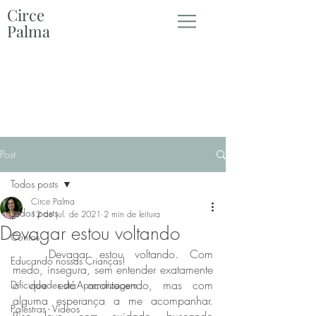
Circe
Palma
Post
Todos posts
Circe Palma
Todos posts
12 de jul. de 2021
2 min de leitura
Devagar estou voltando
Contos
	Devagar estou voltando. Com 
Educando nossas Crianças!
medo, insegura, sem entender exatamente 
o que está acontecendo, mas com 
Dificuldades de Aprendizagem
alguma esperança a me acompanhar. 
Palestras - Vídeos