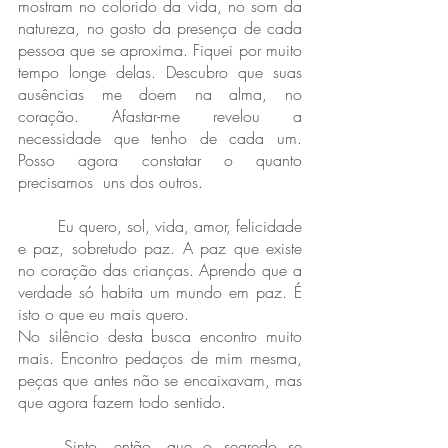
mostram no colorido da vida, no som da 
natureza, no gosto da presença de cada 
pessoa que se aproxima. Fiquei por muito 
tempo longe delas. Descubro que suas 
ausências me doem na alma, no 
coração. Afastar-me revelou a 
necessidade que tenho de cada um. 
Posso agora constatar o quanto 
precisamos  uns dos outros.
	Eu quero, sol, vida, amor, felicidade 
e paz, sobretudo paz. A paz que existe 
no coração das crianças. Aprendo que a 
verdade só habita um mundo em paz. É 
isto o que eu mais quero. 
No silêncio desta busca encontro muito 
mais. Encontro pedaços de mim mesma, 
peças que antes não se encaixavam, mas 
que agora fazem todo sentido. 
	Sinto, então, que o segredo se 